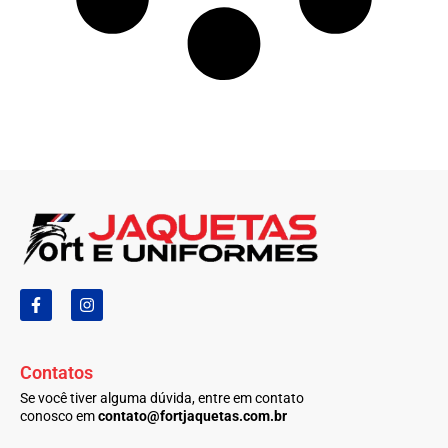
F
I
a
n
c
s
e
t
b
a
Contatos
o
g
o
r
Se você tiver alguma dúvida, entre em contato
k
a
conosco em
contato@fortjaquetas.com.br
-
m
f