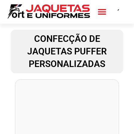
Ir
para
o
QUEM SOMOS
FALE CONOSCO
conteúdo
CONFECÇÃO DE
JAQUETAS PUFFER
PERSONALIZADAS