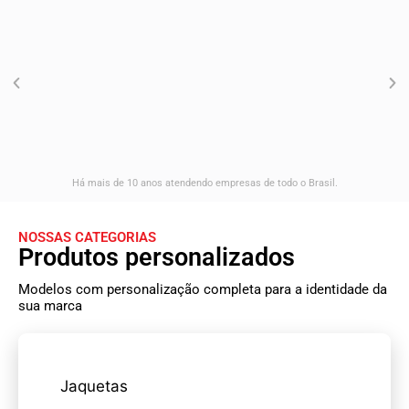
Jaquetas e uniformes personalizados
para
a sua empresa
Sua marca representada com excelência
Fale com um especialista
Há mais de 10 anos atendendo empresas de todo o Brasil.
NOSSAS CATEGORIAS
Produtos personalizados
Modelos com personalização completa para a identidade da
sua marca
Jaquetas