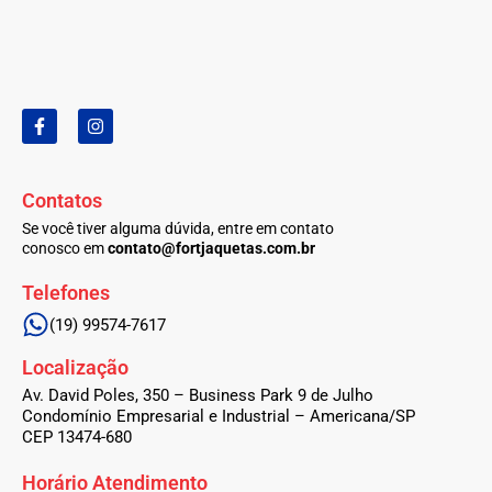
F
I
a
n
c
s
e
t
b
a
Contatos
o
g
o
r
Se você tiver alguma dúvida, entre em contato
k
a
conosco em
contato@fortjaquetas.com.br
-
m
f
Telefones
(19) 99574-7617
Localização
Av. David Poles, 350 – Business Park 9 de Julho
Condomínio Empresarial e Industrial – Americana/SP
CEP 13474-680
Horário Atendimento