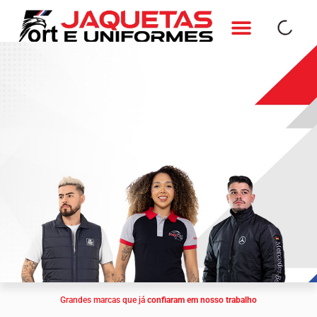
Ir
para
o
QUEM SOMOS
FALE CONOSCO
conteúdo
Grandes marcas que já
confiaram em nosso trabalho