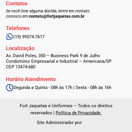
Contatos
o
g
o
r
Se você tiver alguma dúvida, entre em contato
k
a
conosco em
contato@fortjaquetas.com.br
-
m
f
Telefones
(19) 99574-7617
Localização
Av. David Poles, 350 – Business Park 9 de Julho
Condomínio Empresarial e Industrial – Americana/SP
CEP 13474-680
Horário Atendimento
Segunda a Quinta - 08h às 17h | Sexta - 08h às 16h
Fort Jaquetas e Uniformes – Todos os direitos
reservados |
Política de Privacidade.
Site Administrador por: