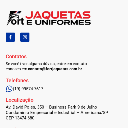
F
I
a
n
c
s
e
t
b
a
Contatos
o
g
o
r
Se você tiver alguma dúvida, entre em contato
k
a
conosco em
contato@fortjaquetas.com.br
-
m
f
Telefones
(19) 99574-7617
Localização
Av. David Poles, 350 – Business Park 9 de Julho
Condomínio Empresarial e Industrial – Americana/SP
CEP 13474-680