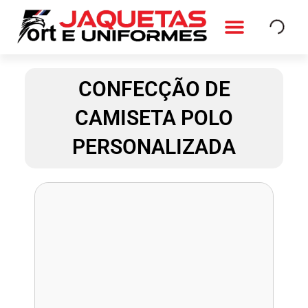
Ir
para
o
QUEM SOMOS
FALE CONOSCO
conteúdo
CONFECÇÃO DE
CAMISETA POLO
PERSONALIZADA