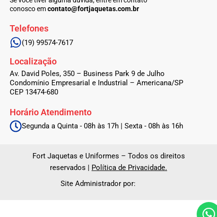
Se você tiver alguma dúvida, entre em contato
k
a
conosco em
contato@fortjaquetas.com.br
-
m
f
Telefones
(19) 99574-7617
Localização
Av. David Poles, 350 – Business Park 9 de Julho
Condomínio Empresarial e Industrial – Americana/SP
CEP 13474-680
Horário Atendimento
Segunda a Quinta - 08h às 17h | Sexta - 08h às 16h
Fort Jaquetas e Uniformes – Todos os direitos
reservados |
Política de Privacidade.
Site Administrador por: