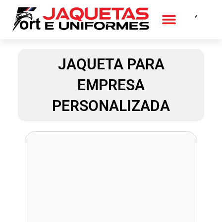
Ir
para
o
QUEM SOMOS
FALE CONOSCO
conteúdo
JAQUETA PARA
EMPRESA
PERSONALIZADA