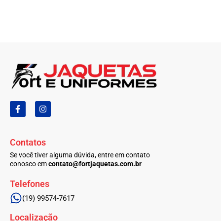
F
I
a
n
c
s
e
t
b
a
Contatos
o
g
o
r
Se você tiver alguma dúvida, entre em contato
k
a
conosco em
contato@fortjaquetas.com.br
-
m
f
Telefones
(19) 99574-7617
Localização