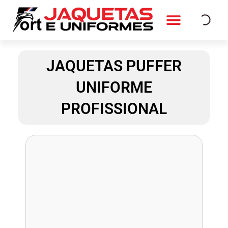
Ir
para
o
QUEM SOMOS
FALE CONOSCO
conteúdo
JAQUETAS PUFFER
UNIFORME
PROFISSIONAL