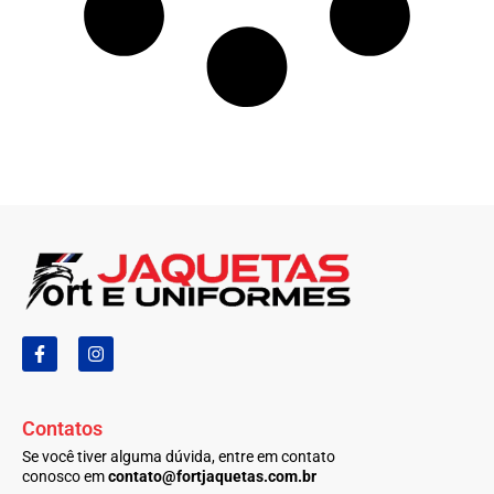
F
I
a
n
c
s
e
t
b
a
Contatos
o
g
o
r
Se você tiver alguma dúvida, entre em contato
k
a
conosco em
contato@fortjaquetas.com.br
-
m