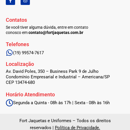
a
n
c
s
e
t
b
a
Contatos
o
g
o
r
Se você tiver alguma dúvida, entre em contato
k
a
conosco em
contato@fortjaquetas.com.br
-
m
f
Telefones
(19) 99574-7617
Localização
Av. David Poles, 350 – Business Park 9 de Julho
Condomínio Empresarial e Industrial – Americana/SP
CEP 13474-680
Horário Atendimento
Segunda a Quinta - 08h às 17h | Sexta - 08h às 16h
Fort Jaquetas e Uniformes – Todos os direitos
reservados |
Política de Privacidade.