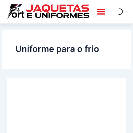
Ir
para
o
QUEM SOMOS
FALE CONOSCO
conteúdo
Uniforme para o frio