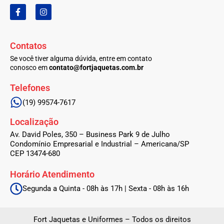
F
I
a
n
c
s
e
t
b
a
Contatos
o
g
o
r
Se você tiver alguma dúvida, entre em contato
k
a
conosco em
contato@fortjaquetas.com.br
-
m
f
Telefones
(19) 99574-7617
Localização
Av. David Poles, 350 – Business Park 9 de Julho
Condomínio Empresarial e Industrial – Americana/SP
CEP 13474-680
Horário Atendimento
Segunda a Quinta - 08h às 17h | Sexta - 08h às 16h
Fort Jaquetas e Uniformes – Todos os direitos