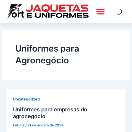
Ir
para
o
QUEM SOMOS
FALE CONOSCO
conteúdo
Uniformes para
Agronegócio
Uncategorized
Uniformes para empresas do
agronegócio
Leticia
/
21 de agosto de 2024