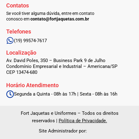
b
a
Contatos
o
g
o
r
Se você tiver alguma dúvida, entre em contato
k
a
conosco em
contato@fortjaquetas.com.br
-
m
f
Telefones
(19) 99574-7617
Localização
Av. David Poles, 350 – Business Park 9 de Julho
Condomínio Empresarial e Industrial – Americana/SP
CEP 13474-680
Horário Atendimento
Segunda a Quinta - 08h às 17h | Sexta - 08h às 16h
Fort Jaquetas e Uniformes – Todos os direitos
reservados |
Política de Privacidade.
Site Administrador por: